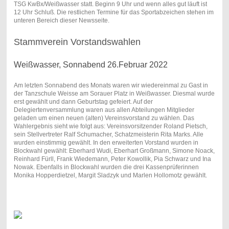
TSG KwBx/Weißwasser statt. Beginn 9 Uhr und wenn alles gut läuft ist
12 Uhr Schluß. Die restlichen Termine für das Sportabzeichen stehen im
unteren Bereich dieser Newsseite.
Stammverein Vorstandswahlen
Weißwasser, Sonnabend 26.Februar 2022
Am letzten Sonnabend des Monats waren wir wiedereinmal zu Gast in
der Tanzschule Weisse am Sorauer Platz in Weißwasser. Diesmal wurde
erst gewählt und dann Geburtstag gefeiert. Auf der
Delegiertenversammlung waren aus allen Abteilungen Mitglieder
geladen um einen neuen (alten) Vereinsvorstand zu wählen. Das
Wahlergebnis sieht wie folgt aus: Vereinsvorsitzender Roland Pietsch,
sein Stellvertreter Ralf Schumacher, Schatzmeisterin Rita Marks. Alle
wurden einstimmig gewählt. In den erweiterten Vorstand wurden in
Blockwahl gewählt: Eberhard Wudi, Eberhart Großmann, Simone Noack,
Reinhard Fürll, Frank Wiedemann, Peter Kowollik, Pia Schwarz und Ina
Nowak. Ebenfalls in Blockwahl wurden die drei Kassenprüferinnen
Monika Hopperdietzel, Margit Sladzyk und Marlen Hollomotz gewählt.