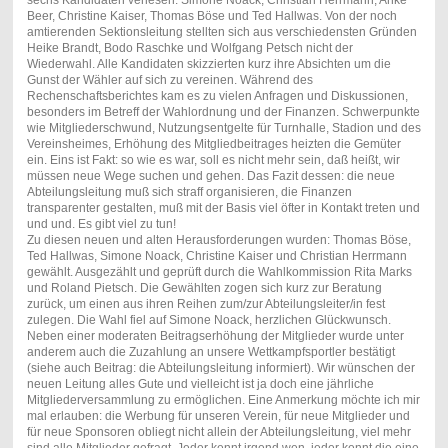
sechs Kandidaten verlesen: Simone Noack, Christian Herrmann, Anke
Beer, Christine Kaiser, Thomas Böse und Ted Hallwas. Von der noch
amtierenden Sektionsleitung stellten sich aus verschiedensten Gründen
Heike Brandt, Bodo Raschke und Wolfgang Petsch nicht der
Wiederwahl. Alle Kandidaten skizzierten kurz ihre Absichten um die
Gunst der Wähler auf sich zu vereinen. Während des
Rechenschaftsberichtes kam es zu vielen Anfragen und Diskussionen,
besonders im Betreff der Wahlordnung und der Finanzen. Schwerpunkte
wie Mitgliederschwund, Nutzungsentgelte für Turnhalle, Stadion und des
Vereinsheimes, Erhöhung des Mitgliedbeitrages heizten die Gemüter
ein. Eins ist Fakt: so wie es war, soll es nicht mehr sein, daß heißt, wir
müssen neue Wege suchen und gehen. Das Fazit dessen: die neue
Abteilungsleitung muß sich straff organisieren, die Finanzen
transparenter gestalten, muß mit der Basis viel öfter in Kontakt treten und
und und. Es gibt viel zu tun!
Zu diesen neuen und alten Herausforderungen wurden: Thomas Böse,
Ted Hallwas, Simone Noack, Christine Kaiser und Christian Herrmann
gewählt. Ausgezählt und geprüft durch die Wahlkommission Rita Marks
und Roland Pietsch. Die Gewählten zogen sich kurz zur Beratung
zurück, um einen aus ihren Reihen zum/zur Abteilungsleiter/in fest
zulegen. Die Wahl fiel auf Simone Noack, herzlichen Glückwunsch.
Neben einer moderaten Beitragserhöhung der Mitglieder wurde unter
anderem auch die Zuzahlung an unsere Wettkampfsportler bestätigt
(siehe auch Beitrag: die Abteilungsleitung informiert). Wir wünschen der
neuen Leitung alles Gute und vielleicht ist ja doch eine jährliche
Mitgliederversammlung zu ermöglichen. Eine Anmerkung möchte ich mir
mal erlauben: die Werbung für unseren Verein, für neue Mitglieder und
für neue Sponsoren obliegt nicht allein der Abteilungsleitung, viel mehr