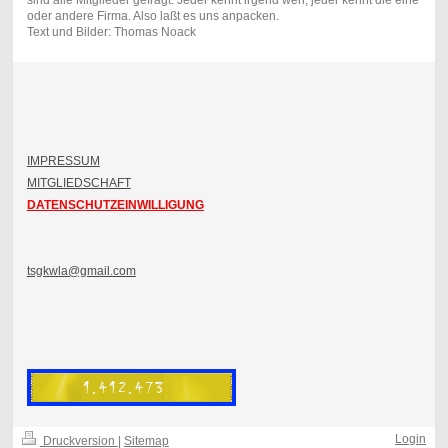
sind alle Mitglieder gefragt. Jeder kennt irgend wen, jeder kennt die eine
oder andere Firma. Also laßt es uns anpacken.
Text und Bilder: Thomas Noack
IMPRESSUM
MITGLIEDSCHAFT
DATENSCHUTZEINWILLIGUNG
tsgkwla@gmail.com
Login
Druckversion
|
Sitemap