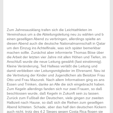
Zum Jahresausklang trafen sich die Leichtathleten im
Vereinshaus um a die Abteilungsleitung neu zu wählen und b
einen geselligen Abend zu verbringen, allerdings spielte an
diesen Abend auch die deutsche Nationalmannschaft in Qatar
um den Einzug ins Achtelfinale, was sich später bemerkbar
machen sollte. Zunächst aber informierte Thomas Böse über
die Arbeit der letzten vier Jahre mit allen Höhen und Tiefen, im
Anschluß wurde die neue Leitung gewählt (fast einstimmig).
Kleine Veränderung, Ted Hallwas verläßt die Leitung und
damit verbleiben vier Leitungsmitglieder im Ehrenamt. Neu ist
die Vertretung der Kinder und Jugendlichen als Beisitzer Frau
Otto und Frau Mazurek. Nach allem Informativen ging es ans
Essen und Trinken, danke an Alle die sich eingebracht haben.
Zum Kegeln allerdings fanden sich nur zwei Frauen, so daß
beschlossen wurde, daß Kegeln in Zukunft sein zu lassen.
Zurück zum Fußball der Deutschen, viele gingen zur zweiten
Halbzeit nach Hause, so daß sich die Reihen zum geselligen
Abend lichteten. Schade, aber das half den deutschen Kickern
auch nicht, trotz des 4:2 Sieges gegen Costa Rica flogen sie