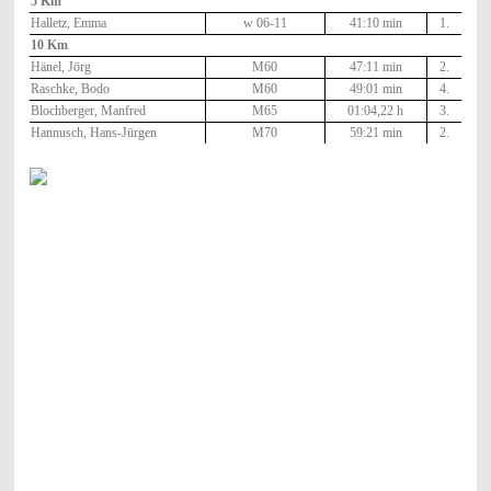
5 Km
Halletz, Emma
w 06-11
41:10 min
1.
10 Km
Hänel, Jörg
M60
47:11 min
2.
Raschke, Bodo
M60
49:01 min
4.
Blochberger, Manfred
M65
01:04,22 h
3.
Hannusch, Hans-Jürgen
M70
59:21 min
2.