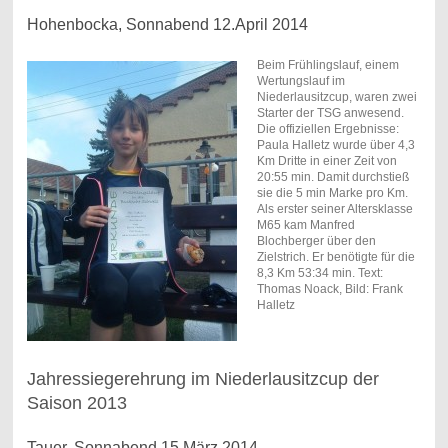
Hohenbocka, Sonnabend 12.April 2014
Beim Frühlingslauf, einem
Wertungslauf im
Niederlausitzcup, waren zwei
Starter der TSG anwesend.
Die offiziellen Ergebnisse:
Paula Halletz wurde über 4,3
Km Dritte in einer Zeit von
20:55 min. Damit durchstieß
sie die 5 min Marke pro Km.
Als erster seiner Altersklasse
M65 kam Manfred
Blochberger über den
Zielstrich. Er benötigte für die
8,3 Km 53:34 min. Text:
Thomas Noack, Bild: Frank
Halletz
Jahressiegerehrung im Niederlausitzcup der
Saison 2013
Tauer, Sonnabend 15.März 2014