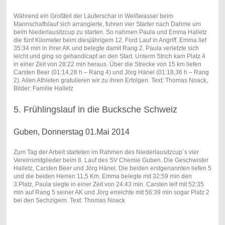
Während ein Großteil der Läuferschar in Weißwasser beim
Mannschaftslauf sich arrangierte, fuhren vier Starter nach Dahme um
beim Niederlausitzcup zu starten. So nahmen Paula und Emma Halletz
die fünf Kilometer beim diesjährigem 12. Ford Lauf in Angriff. Emma lief
35:34 min in ihrer AK und belegte damit Rang 2. Paula verletzte sich
leicht und ging so gehandicapt an den Start. Unterm Strich kam Platz 4
in einer Zeit von 28:22 min heraus. Über die Strecke von 15 km liefen
Carsten Beer (01:14,28 h – Rang 4) und Jörg Hänel (01:18,36 h – Rang
2). Allen Athleten gratulieren wir zu ihren Erfolgen. Text: Thomas Noack,
Bilder: Familie Halletz
5. Frühlingslauf in die Bucksche Schweiz
Guben, Donnerstag 01.Mai 2014
Zum Tag der Arbeit starteten im Rahmen des Niederlausitzcup`s vier
Vereinsmitglieder beim 8. Lauf des SV Chemie Guben. Die Geschwister
Halletz, Carsten Beer und Jörg Hänel. Die beiden erstgenannten liefen 5
und die beiden Herren 11,5 Km. Emma belegte mit 32:59 min den
3.Platz, Paula siegte in einer Zeit von 24:43 min. Carsten leif mit 52:35
min auf Rang 5 seiner AK und Jörg erreichte mit 56:39 min sogar Platz 2
bei den Sechzigern. Text: Thomas Noack