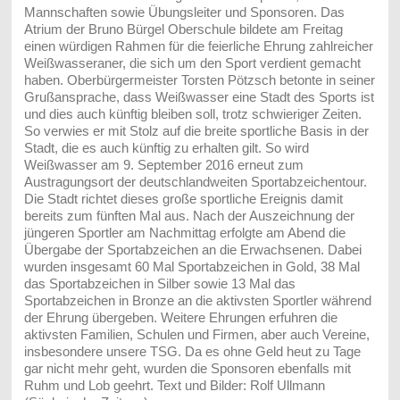
Mannschaften sowie Übungsleiter und Sponsoren. Das
Atrium der Bruno Bürgel Oberschule bildete am Freitag
einen würdigen Rahmen für die feierliche Ehrung zahlreicher
Weißwasseraner, die sich um den Sport verdient gemacht
haben. Oberbürgermeister Torsten Pötzsch betonte in seiner
Grußansprache, dass Weißwasser eine Stadt des Sports ist
und dies auch künftig bleiben soll, trotz schwieriger Zeiten.
So verwies er mit Stolz auf die breite sportliche Basis in der
Stadt, die es auch künftig zu erhalten gilt. So wird
Weißwasser am 9. September 2016 erneut zum
Austragungsort der deutschlandweiten Sportabzeichentour.
Die Stadt richtet dieses große sportliche Ereignis damit
bereits zum fünften Mal aus. Nach der Auszeichnung der
jüngeren Sportler am Nachmittag erfolgte am Abend die
Übergabe der Sportabzeichen an die Erwachsenen. Dabei
wurden insgesamt 60 Mal Sportabzeichen in Gold, 38 Mal
das Sportabzeichen in Silber sowie 13 Mal das
Sportabzeichen in Bronze an die aktivsten Sportler während
der Ehrung übergeben. Weitere Ehrungen erfuhren die
aktivsten Familien, Schulen und Firmen, aber auch Vereine,
insbesondere unsere TSG. Da es ohne Geld heut zu Tage
gar nicht mehr geht, wurden die Sponsoren ebenfalls mit
Ruhm und Lob geehrt. Text und Bilder: Rolf Ullmann