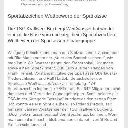
Ehrenurkunde in der Firmenwertung
Sportabzeichen Wettbewerb der Sparkasse
Die TSG Kraftwerk Boxberg/ Weißwasser hat wieder
einmal die Nase vorn und siegt beim Sportabzeichen-
Wettbewerb der Sparkassen-Finanzgruppe.
Wolfgang Petsch konnte man den Stolz ansehen. Zusammen
mit Rita Marks nahm der „Vater des Sportabzeichens“, wie
man ihn in Weißwasser nennt, den Siegerpokal, Urkunden
sowie einen Scheck über 5.000 Euro aus den Händen von
Frank Hensel, Vorstandsmitglied der Sparkasse Oberlausitz-
Niederschlesien, und Ralf Hartleb, Bereichsleiter der
Sparkasse Weißwasser/Niesky, in Empfang. 474
Sportabzeichen legten die TSGler ab. Bei 642 Mitgliedern sind
das etwa drei Viertel der Clubangehörigen. Somit belegte die
TSG in der Kategorie "Vereine" bundesweit den ersten Platz.
„Ich konnte es erst nicht glauben“, so Roland Pietsch, seit
fünfzehn Jahren Vorsitzender der TSG Kraftwerk Boxberg.
„Doch viele müssen erst auf den Geschmack kommen. Wenn
man einmal mitmacht, bleibt man auch dabei“, verrät Roland
Pietsch schmunzelnd.