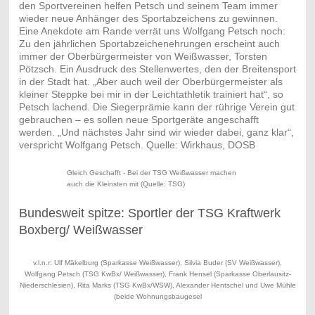
den Sportvereinen helfen Petsch und seinem Team immer
wieder neue Anhänger des Sportabzeichens zu gewinnen.
Eine Anekdote am Rande verrät uns Wolfgang Petsch noch:
Zu den jährlichen Sportabzeichenehrungen erscheint auch
immer der Oberbürgermeister von Weißwasser, Torsten
Pötzsch. Ein Ausdruck des Stellenwertes, den der Breitensport
in der Stadt hat. „Aber auch weil der Oberbürgermeister als
kleiner Steppke bei mir in der Leichtathletik trainiert hat“, so
Petsch lachend. Die Siegerprämie kann der rührige Verein gut
gebrauchen – es sollen neue Sportgeräte angeschafft
werden. „Und nächstes Jahr sind wir wieder dabei, ganz klar“,
verspricht Wolfgang Petsch. Quelle: Wirkhaus, DOSB
Gleich Geschafft - Bei der TSG Weißwasser machen
auch die Kleinsten mit (Quelle: TSG)
Bundesweit spitze: Sportler der TSG Kraftwerk
Boxberg/ Weißwasser
v.l.n.r: Ulf Mäkelburg (Sparkasse Weißwasser), Silvia Buder (SV Weißwasser),
Wolfgang Petsch (TSG KwBx/ Weißwasser), Frank Hensel (Sparkasse Oberlausitz-
Niederschlesien), Rita Marks (TSG KwBx/WSW), Alexander Hentschel und Uwe Mühle
(beide Wohnungsbaugesel