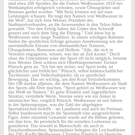
sind etwa 200 Sportler, die die Farben Weißwassers 2016 bei
Wettkämpfen erfolgreich vertraten, sowie Übungsleiter und
Betreuer geehrt worden. "Mit Stolz können wir auf eure
Leistungen schauen. Ihr tragt den Namen von Weißwasser in
die Welt", hat sich Jens Werner, Präsident des
Stadtsportverbandes, an die Anwesenden in den Telux-Sälen
gewandt. "Vor den Erfolg haben die Götter den Schweiß
gesetzt und nach dem Sieg die Ehrung." Und diese hat in
Weißwasser eine lange Tradition. In einem würdigen Rahmen
finden die sportlichen Erfolge genauso Anerkennung wie der
unermüdliche Einsatz von ehrenamtlichen Trainern,
Übungsleitern, Betreuern und Helfern. "Alle, die sich in
Vereinen engagieren, wissen, was das an Zeit kostet." Doch
ohne die Unterstützer wäre der Sport oft nicht möglich, betonte
Jens Werner. Dem schloss sich Oberbürgermeister Torsten
Pötzsch gern an. "Ich bin mir sicher, wer Sport treibt, ist
glücklicher und fröhlicher." Pötzsch, selbst leidenschaftlicher
Tischtennis- und Volleyballspieler, rät zu sportlicher
Bewegung. Das sei wichtig, um den Kopf freizubekommen.
Der OB dankte alljenen, die dem Namen Weißwassers als Stadt
des Sports alle Ehre machen. "Sport gehört zu Weißwasser wie
das Weiß im Namen." Er gebe Kindern und Jugendlichen
Struktur, vermittele Werte. Vereine seien wie ein Anker in
stürmischer See, verglich Pötzsch. Weißwasser ist seit Jahren
in der Spitzengruppe, was die Zahl der abgelegten
Sportabzeichen betrifft – im Landkreis und auch im Freistaat.
Selbst bundesweit macht die Sportstadt eine ausgezeichnete
Figur. Jeder einzelnd Genannte wurde auf die Bühne gebeten,
um ihm bzw. ihr persönlich für die erzielten Lorbeeren zu
gratulieren. Das sowohl in Mannschaft- als auch in
Einzelwettbewerben. Spitzenplätze belegten die Leichtathleten
der TSG KwBx/Weißwasser: Christina Friedrich ist Deutsche