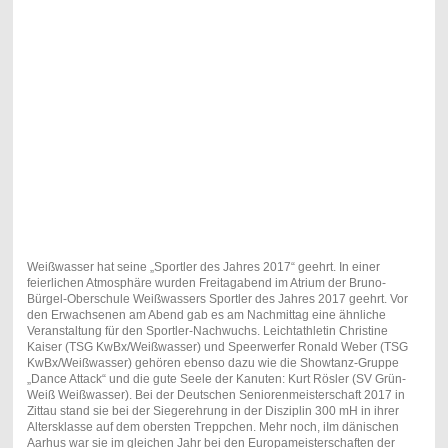
Weißwasser hat seine „Sportler des Jahres 2017“ geehrt.
In einer
feierlichen Atmosphäre wurden Freitagabend im Atrium der Bruno-
Bürgel-Oberschule Weißwassers Sportler des Jahres 2017 geehrt. Vor
den Erwachsenen am Abend gab es am Nachmittag eine ähnliche
Veranstaltung für den Sportler-Nachwuchs.
Leichtathletin Christine
Kaiser
(TSG KwBx/Weißwasser)
und Speerwerfer Ronald Weber
(TSG
KwBx/Weißwasser)
gehören ebenso dazu wie die Showtanz-Gruppe
„Dance Attack“ und die gute Seele der Kanuten: Kurt Rösler
(SV Grün-
Weiß Weißwasser).
Bei der Deutschen Seniorenmeisterschaft 2017 in
Zittau stand sie bei der Siegerehrung in der Disziplin 300 mH in ihrer
Altersklasse auf dem obersten Treppchen. Mehr noch, iIm dänischen
Aarhus war sie im gleichen Jahr bei den Europameisterschaften der