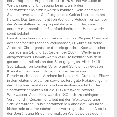
hervorragenden Ergebnisse, die im NOL und vor allem in
Weißwasser und Umgebung beim Erwerb des
Sportabzeichens erzielt werden konnten. Dem ehemaligen
Stadtsportverbands-Chef liegt dieses Gebiet besonders am
Herzen. Das Engagement von Wolfgang Petsch – er war bei
der Veranstaltung in Leipzig mit dabei – und das vieler
anderer ehrenamtlicher Sportfunktionäre und Helfer wurde
somit belohnt.
Eine Auszeichnung davon bekam Thomas Wagner, Präsident
des Stadtsportverbandes Weißwasser, Er wurde für seine
Arbeit als Cheforganisator der erfolgreichen Sportabzeichen-
Tourtage am 14. und 15. September 2007 in Weißwasser
ausgezeichnet. Damals waren 2500 Teilnehmer aus dem
gesamten Landkreis an den Start gegangen. Allein 1419
Sportabzeichen konnten Vereine und Schulen der Großen
Kreisstadt bei diesem Höhepunkt «einheimsen»
Freude auch bei den Vereinen im Landkreis. Drei erste Plätze
in den letzten drei Jahren sowie weitere gute Platzierungen in
den Vorjahren sind das makellose Aushängeschild in der
Sportabzeichenaktion für die TSG Kraftwerk Boxberg/
Weißwasser. Auch 2007 war die TSG nicht zu schlagen. Im
Verein und in Zusammenarbeit mit den Weißwasseraner
Schulen wurden 1809 Sportabzeichen abgelegt. Das habe
bisher kein anderer sächsischer Verein geschafft, hieß es in
der Begründung für den viermaligen Wettbewerbssieger in