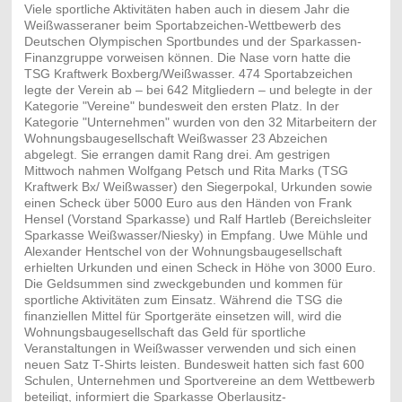
Viele sportliche Aktivitäten haben auch in diesem Jahr die
Weißwasseraner beim Sportabzeichen-Wettbewerb des
Deutschen Olympischen Sportbundes und der Sparkassen-
Finanzgruppe vorweisen können. Die Nase vorn hatte die
TSG Kraftwerk Boxberg/Weißwasser. 474 Sportabzeichen
legte der Verein ab – bei 642 Mitgliedern – und belegte in der
Kategorie "Vereine" bundesweit den ersten Platz. In der
Kategorie "Unternehmen" wurden von den 32 Mitarbeitern der
Wohnungsbaugesellschaft Weißwasser 23 Abzeichen
abgelegt. Sie errangen damit Rang drei. Am gestrigen
Mittwoch nahmen Wolfgang Petsch und Rita Marks (TSG
Kraftwerk Bx/ Weißwasser) den Siegerpokal, Urkunden sowie
einen Scheck über 5000 Euro aus den Händen von Frank
Hensel (Vorstand Sparkasse) und Ralf Hartleb (Bereichsleiter
Sparkasse Weißwasser/Niesky) in Empfang. Uwe Mühle und
Alexander Hentschel von der Wohnungsbaugesellschaft
erhielten Urkunden und einen Scheck in Höhe von 3000 Euro.
Die Geldsummen sind zweckgebunden und kommen für
sportliche Aktivitäten zum Einsatz. Während die TSG die
finanziellen Mittel für Sportgeräte einsetzen will, wird die
Wohnungsbaugesellschaft das Geld für sportliche
Veranstaltungen in Weißwasser verwenden und sich einen
neuen Satz T-Shirts leisten. Bundesweit hatten sich fast 600
Schulen, Unternehmen und Sportvereine an dem Wettbewerb
beteiligt, informiert die Sparkasse Oberlausitz-