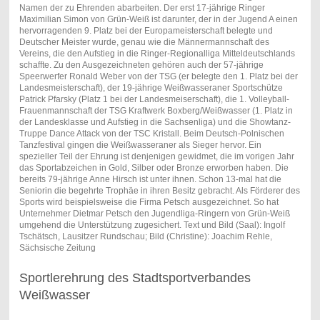
Namen der zu Ehrenden abarbeiten. Der erst 17-jährige Ringer
Maximilian Simon von Grün-Weiß ist darunter, der in der Jugend A einen
hervorragenden 9. Platz bei der Europameisterschaft belegte und
Deutscher Meister wurde, genau wie die Männermannschaft des
Vereins, die den Aufstieg in die Ringer-Regionalliga Mitteldeutschlands
schaffte. Zu den Ausgezeichneten gehören auch der 57-jährige
Speerwerfer Ronald Weber von der TSG (er belegte den 1. Platz bei der
Landesmeisterschaft), der 19-jährige Weißwasseraner Sportschütze
Patrick Pfarsky (Platz 1 bei der Landesmeiserschaft), die 1. Volleyball-
Frauenmannschaft der TSG Kraftwerk Boxberg/Weißwasser (1. Platz in
der Landesklasse und Aufstieg in die Sachsenliga) und die Showtanz-
Truppe Dance Attack von der TSC Kristall. Beim Deutsch-Polnischen
Tanzfestival gingen die Weißwasseraner als Sieger hervor. Ein
spezieller Teil der Ehrung ist denjenigen gewidmet, die im vorigen Jahr
das Sportabzeichen in Gold, Silber oder Bronze erworben haben. Die
bereits 79-jährige Anne Hirsch ist unter ihnen. Schon 13-mal hat die
Seniorin die begehrte Trophäe in ihren Besitz gebracht. Als Förderer des
Sports wird beispielsweise die Firma Petsch ausgezeichnet. So hat
Unternehmer Dietmar Petsch den Jugendliga-Ringern von Grün-Weiß
umgehend die Unterstützung zugesichert. Text und Bild (Saal): Ingolf
Tschätsch, Lausitzer Rundschau; Bild (Christine): Joachim Rehle,
Sächsische Zeitung
Sportlerehrung des Stadtsportverbandes
Weißwasser