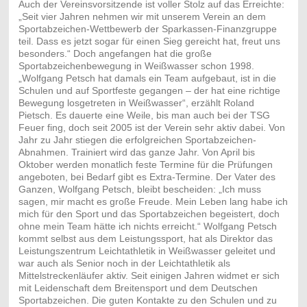
Auch der Vereinsvorsitzende ist voller Stolz auf das Erreichte:
„Seit vier Jahren nehmen wir mit unserem Verein an dem
Sportabzeichen-Wettbewerb der Sparkassen-Finanzgruppe
teil. Dass es jetzt sogar für einen Sieg gereicht hat, freut uns
besonders.“ Doch angefangen hat die große
Sportabzeichenbewegung in Weißwasser schon 1998.
„Wolfgang Petsch hat damals ein Team aufgebaut, ist in die
Schulen und auf Sportfeste gegangen – der hat eine richtige
Bewegung losgetreten in Weißwasser“, erzählt Roland
Pietsch. Es dauerte eine Weile, bis man auch bei der TSG
Feuer fing, doch seit 2005 ist der Verein sehr aktiv dabei. Von
Jahr zu Jahr stiegen die erfolgreichen Sportabzeichen-
Abnahmen. Trainiert wird das ganze Jahr. Von April bis
Oktober werden monatlich feste Termine für die Prüfungen
angeboten, bei Bedarf gibt es Extra-Termine. Der Vater des
Ganzen, Wolfgang Petsch, bleibt bescheiden: „Ich muss
sagen, mir macht es große Freude. Mein Leben lang habe ich
mich für den Sport und das Sportabzeichen begeistert, doch
ohne mein Team hätte ich nichts erreicht.“ Wolfgang Petsch
kommt selbst aus dem Leistungssport, hat als Direktor das
Leistungszentrum Leichtathletik in Weißwasser geleitet und
war auch als Senior noch in der Leichtathletik als
Mittelstreckenläufer aktiv. Seit einigen Jahren widmet er sich
mit Leidenschaft dem Breitensport und dem Deutschen
Sportabzeichen. Die guten Kontakte zu den Schulen und zu