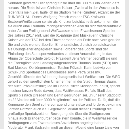
Senioren gestartet. Hier sprang für sie über die 300 mH ein vierter Platz
heraus. Die Rede ist von Christine Kaiser. „Zweimal in der Woche, so ist
jedenfalls mein Ziel, laufe ich im Stadion meine Runden“, erzählt sie der
RUNDSCHAU. Durch Wolfgang Petsch von der TSG Kraftwerk
Boxberg/Weißwasser sei sie als Kind zur Leichtathletik gekommen, die
sie durch eine Freundin im fortgeschrittenen Alter für sich wiederentdeckt
habe. Als am Freitagabend Weißwasser seine Erwachsenen-Sportler
des Jahres 2017 ehrt, wird die 61-jährige Bad Muskauerin Christine
Kaiser von der TSG bei den Einzelpersonen als Erste nach vorn gerufen.
Sie und viele weitere Sportler, Ehrenamtliche, die sich beispielsweise
als Übungsleiter engagieren sowie Förderer des Sports sind der
Einladung des Stadtsportverbandes zu dieser Veranstaltung in das
Atrium der Oberschule gefolgt. Präsident Jens Werner begrüßt sie und
die Ehrengäste: den Landtagsabgeordneten Thomas Baum (SPD) aus
Bad Muskau, Obrbürgermeister Torsten Pötzsch, Karin Ludwig vom
Schul- und Sportamt des Landkreises sowie Petra Sczesny,
Geschäftsführerin der Wohnungsbaugesellschaft Weißwasser. Die WBG
gehört zu den sportlichsten Unternehmen in der Stadt. Thomas Baum,
der auch Präsidiumsmitglied im Oberlausitzer Kreissportbund ist, spricht
in seiner kurzen Rede davon, dass Weißwassers Ruf als Stadt des
Sports bis nach Dresden und Berlin gedrungen sei. „In unserer Stadt gibt
es 22 Vereine mit über 3000 Mitgliedern“, so der Politiker. Dafür, daß die
Kommune den Sport so hervorragend unterstütze und fördere, bekomme
Torsten Pötzsch auch viel Gegenwind, erklärt dieser. Er würdigt die
großartige Sportabzeichen-Bewegung, die über die Stadtgrenzen
hinaus auch Brandenburger begeistern konnte, die in Weißwasser die
Bedingungen zum Erwerb dieses Abzeichens abgelegt haben.
Moderator Frank Budszuhn muß an diesem Abend eine lange Liste von