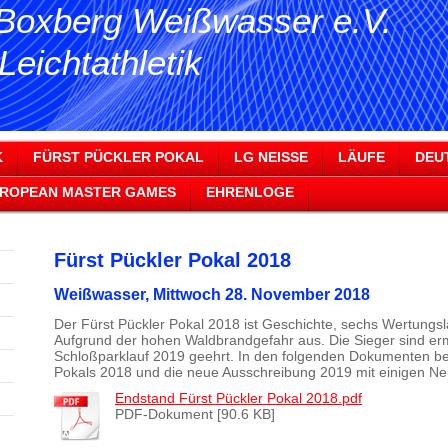
Boxberg Weißwasser e.V.
chtathletik
K
FÜRST PÜCKLER POKAL
LG NEISSE
LÄUFE
DEU
ROPEAN MASTER GAMES
EHRENLOGE
Fürst Pückler Pokal 2018
Weißwasser, Mittwoch 28. November 2018
Der Fürst Pückler Pokal 2018 ist Geschichte, sechs Wertungslä
Aufgrund der hohen Waldbrandgefahr aus. Die Sieger sind er
Schloßparklauf 2019 geehrt. In den folgenden Dokumenten be
Pokals 2018 und die neue Ausschreibung 2019 mit einigen N
Endstand Fürst Pückler Pokal 2018.pdf
PDF-Dokument [90.6 KB]