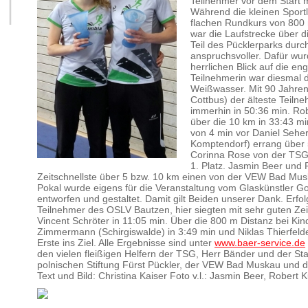
Teilnehmer vor dem Start m
Während die kleinen Sportl
flachen Rundkurs von 800 
war die Laufstrecke über d
Teil des Pücklerparks durch
anspruchsvoller. Dafür wur
herrlichen Blick auf die en
Teilnehmerin war diesmal di
Weißwasser. Mit 90 Jahre
Cottbus) der älteste Teilne
immerhin in 50:36 min. Ro
über die 10 km in 33:43 m
von 4 min vor Daniel Seher
Komptendorf) errang über 5
Corinna Rose von der TSG
1. Platz. Jasmin Beer und 
Zeitschnellste über 5 bzw. 10 km einen von der VEW Bad Muska
Pokal wurde eigens für die Veranstaltung vom Glaskünstler G
entworfen und gestaltet. Damit gilt Beiden unserer Dank. Erfo
Teilnehmer des OSLV Bautzen, hier siegten mit sehr guten Ze
Vincent Schröter in 11:05 min. Über die 800 m Distanz bei Ki
Zimmermann (Schirgiswalde) in 3:49 min und Niklas Thierfelde
Erste ins Ziel. Alle Ergebnisse sind unter
www.baer-service.de
den vielen fleißigen Helfern der TSG, Herr Bänder und der S
polnischen Stiftung Fürst Pückler, der VEW Bad Muskau und
Text und Bild: Christina Kaiser Foto v.l.: Jasmin Beer, Robert