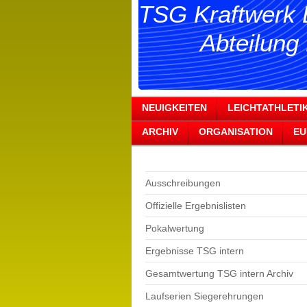
TSG Kraftwerk 
Abteilung Lei
NEUIGKEITEN
LEICHTATHLETI
ARCHIV
ORGANISATION
EU
Ausschreibungen
Offizielle Ergebnislisten
Pokalwertung
Ergebnisse TSG intern
Gesamtwertung TSG intern Archiv
Laufserien Siegerehrungen