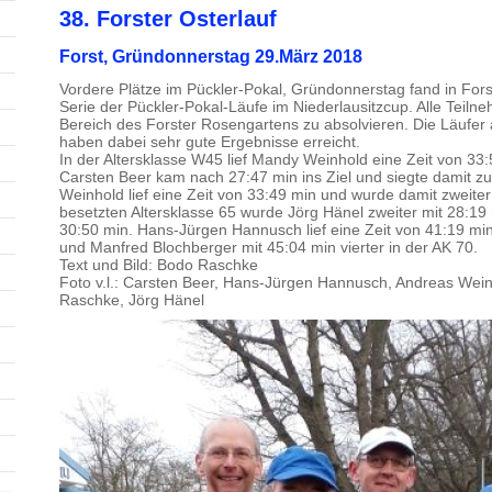
38. Forster Osterlauf
Forst, Gründonnerstag 29.März 2018
Vordere Plätze im Pückler-Pokal, Gründonnerstag fand in Forst 
Serie der Pückler-Pokal-Läufe im Niederlausitzcup. Alle Teil
Bereich des Forster Rosengartens zu absolvieren. Die Läufe
haben dabei sehr gute Ergebnisse erreicht.
In der Altersklasse W45 lief Mandy Weinhold eine Zeit von 33:
Carsten Beer kam nach 27:47 min ins Ziel und siegte damit z
Weinhold lief eine Zeit von 33:49 min und wurde damit zweiter 
besetzten Altersklasse 65 wurde Jörg Hänel zweiter mit 28:19
30:50 min. Hans-Jürgen Hannusch lief eine Zeit von 41:19 min
und Manfred Blochberger mit 45:04 min vierter in der AK 70.
Text und Bild: Bodo Raschke
Foto v.l.: Carsten Beer, Hans-Jürgen Hannusch, Andreas Wei
Raschke, Jörg Hänel