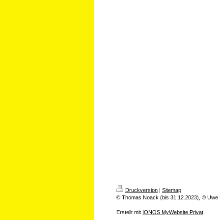
Druckversion
|
Sitemap
© Thomas Noack (bis 31.12.2023), © Uwe
Erstellt mit
IONOS MyWebsite Privat
.