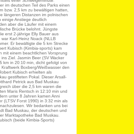
ittels einer Schweigeminute.
er im deutschen Teil des Parks einen
m bzw. 2,5 km zu bewältigen hatten,
ie längeren Distanzen im polnischen
 einige Anstiege deutlich
den aber die Läufer mit einem
glische Brücke belohnt. Jüngste
e erst 2-jährige Elly Bauer aus
n war Karl-Heinz Noack (NLLB
hmer. Er bewältigte die 5 km Strecke
bert Kubisch (Kimbia-sports) kam
in mit einem beachtlichen Vorsprung
 ins Ziel. Jasmin Beer (SV Wacker
 km in 20:10 min, dicht gefolgt von
 Kraftwerk Boxberg/Weißwasser den
Robert Kubisch erhielten als
u gestifteten Pokal. Dieser Arsall-
otthard Petrick aus Bad Muskau
lgreich über die 2,5 km waren die
iten Maris Rentsch in 12:10 min und
ndern unter 8 Jahren kamen Anni
r (LTSV Forst 1990) in 3:32 min als
nachzulesen. Wir bedanken uns bei
tadt Bad Muskau, der deutschen und
 der Marktapotheke Bad Muskau.
 Kubisch (beide Kimbia-Sports)